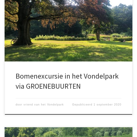
26 september @ 10:30 Gratis. Zuig je vol met kennis over alle
bomen in het Vondelpark. Voor meer informatie,
zie:https://groenebuurten.nl/agenda-item/bomenexcursie-
vondelpark/?
utm_source=newsletter&utm_medium=email&utm_campaign=se
ptember_2020_nieuwsbrief_groenebuurten&utm_term=2020-08-
31
Bomenexcursie in het Vondelpark
via GROENEBUURTEN
door
vriend van het Vondelpark
Gepubliceerd
1 september 2020