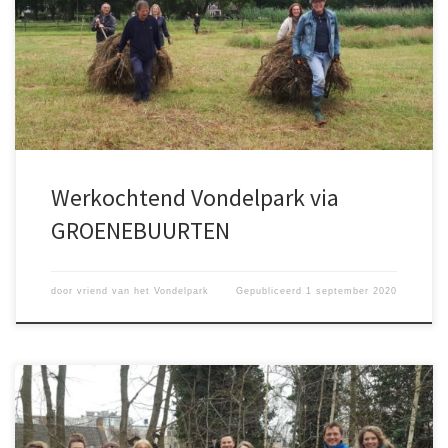
item/werkochtend-koeienweide-vondelpark-2/2020-09-02/
Vondelpark Slurf3 september @ 10:00 –
12:30https://groenebuurten.nl/agenda-item/werkochtend-
vondelpark-slurf-2-2020-05-14/2020-09-03/?
utm_source=newsletter&utm_medium=email&utm_campaign=se
ptember_2020_nieuwsbrief_groenebuurten&utm_term=2020-08-
31
Werkochtend Vondelpark via
GROENEBUURTEN
door
vriend van het Vondelpark
Gepubliceerd
1 september 2020
19 september @ 10:00 – 11:30. Meld je aan voor Cleanup day