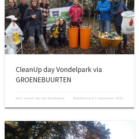
Vondelpark. Voor meer informatie,
zie:https://groenebuurten.nl/agenda-item/cleanup-day-
vondelpark/?
utm_source=newsletter&utm_medium=email&utm_campaign=se
ptember_2020_nieuwsbrief_groenebuurten&utm_term=2020-08-
31
CleanUp day Vondelpark via
GROENEBUURTEN
door
vriend van het Vondelpark
Gepubliceerd
1 september 2020