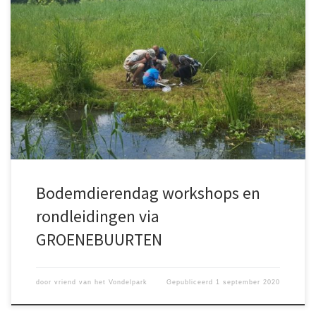
27 september @ 11:00 – 16:00. Voor kinderen van 5-12 jaar.Ga op
zoek naar een zebraspin, of tijgerslak en nog veel meer dieren in
de bodem van het Vondelpark. Voor meer informatie,
zie:https://groenebuurten.nl/agenda-item/bodemdieren-dag-
workshops/?
utm_source=newsletter&utm_medium=email&utm_campaign=se
ptember_2020_nieuwsbrief_groenebuurten&utm_term=2020-08-
31
Bodemdierendag workshops en
rondleidingen via
GROENEBUURTEN
door
vriend van het Vondelpark
Gepubliceerd
1 september 2020