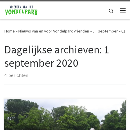
Ga naar de inhoud
Search
Home
»
Nieuws van en voor Vondelpark Vrienden
»
J
»
september
»
01
Dagelijkse archieven:
1
september 2020
4 berichten
Wil je helpen het Vondelpark schoon en groen te houden?Meld je
dan aan voor 1 van onderstaande werkochtenden.Geen nood
wanneer je 2 of 3 september niet kunt. De werkochtenden
worden vaker georganiseerd. Vondelpark Koeienweide2
september @ 10:00 – 12:30https://groenebuurten.nl/agenda-