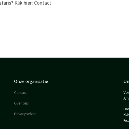
aris? Klik hier:
Contact
Onze organisatie
On
Contact
Ver
Am
Over ons
Ban
Privacybeleid
KvK
Fis