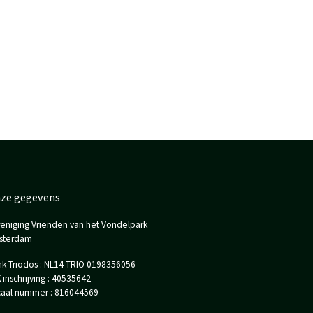
ze gegevens
eniging Vrienden van het Vondelpark
sterdam
k Triodos : NL14 TRIO 0198356056
 inschrijving : 40535642
caal nummer : 816044569