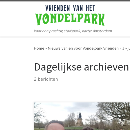
Ga naar de inhoud
Voor een prachtig stadspark, hartje Amsterdam
Home
»
Nieuws van en voor Vondelpark Vrienden
»
J
»
j
Dagelijkse archieven
2 berichten
Aan alles komt een eind. Een aantal maanden heb ik
oa de social media en website mogen beheren.