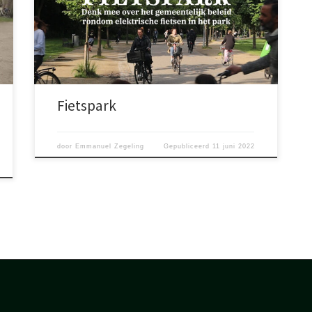
zomer uitgebreid onderzoeken wat de stemming is
rond de elektrische fiets. Wandelaars, sporters,
ondernemers, hoveniers en beheerders worden om
hun mening gevraagd, maar ook de […]
Fietspark
door
Emmanuel Zegeling
Gepubliceerd
11 juni 2022