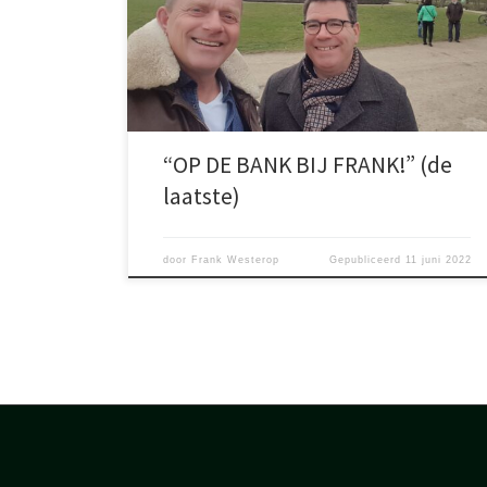
Hopelijk heb ik daarin een bijdrage geleverd, die de
bekendheid van de ‘Vrienden’ vergroot heeft. Het is
tijd voor een nieuwe uitdaging. Wie het overneemt, is
nog niet bekend. Wel bekend is […]
“OP DE BANK BIJ FRANK!” (de
laatste)
door
Frank Westerop
Gepubliceerd
11 juni 2022