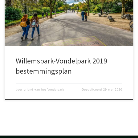
Vondelpark (2004). In het horecabeleid is bepaald dat in het
plangebied geen nieuwe horeca-inrichtingen zijn toegestaan. Ook
geldt er in het hele plangebied een hotelstop. Het nieuwe
bestemmingsplan Willemspark-Vondelpark 2019 is te raadplegen
[…]
Willemspark-Vondelpark 2019
bestemmingsplan
door
vriend van het Vondelpark
Gepubliceerd
29 mei 2020