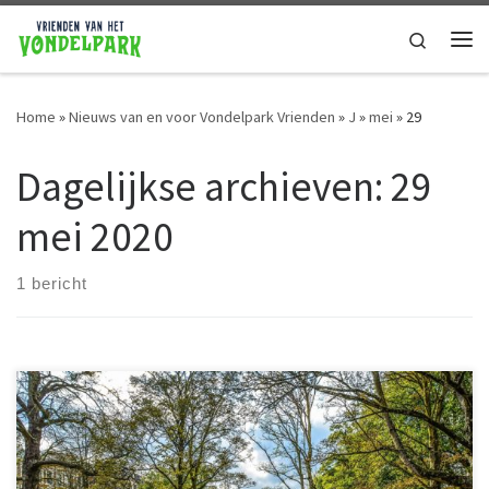
Ga naar de inhoud
Search
Home
»
Nieuws van en voor Vondelpark Vrienden
»
J
»
mei
»
29
Dagelijkse archieven:
29
mei 2020
1 bericht
De gemeenteraad heeft het bestemmingsplan Willemspark-
Vondelpark 2019 vastgesteld. Dit bestemmingsplan vervangt de
bestemmingsplannen Willemspark-Van Eeghenstraat (2002) en