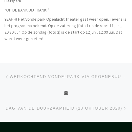
Fietspark
“OP DE BANK BIJ FRANK!”
YEAHH! Het Vondelpark Openlucht Theater gaat weer open. Tevens is
het programma bekend. Op de zaterdag (foto 1) is de start 11 juni,
20.30 uur. Op de zondag (foto 2) is de start op 12 juni, 12.00 uur. Dat
wordt weer genieten!
Berichtnavigatie
Vorig bericht
WERKOCHTEND VONDELPARK VIA GROENEBUURTEN
TERUG NAAR BERICHT LI
Vo
DAG VAN DE DUURZAAMHEID (10 OKTOBER 2020)