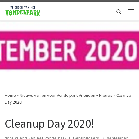
Ga naar de inhoud
Search
Home
»
Nieuws van en voor Vondelpark Vrienden
»
Nieuws
»
Cleanup
Day 2020!
Cleanup Day 2020!
door
vriend van het Vondelpark
|
Gepubliceerd
16 september