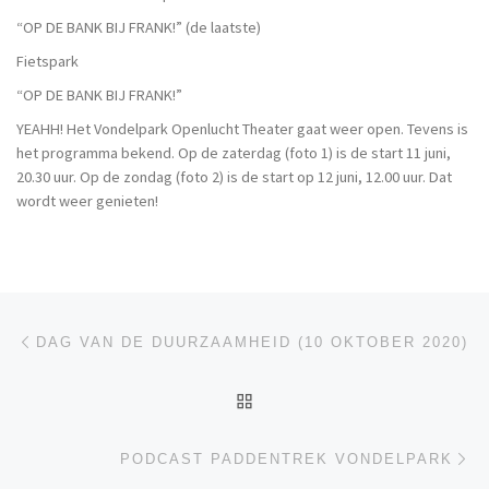
“OP DE BANK BIJ FRANK!” (de laatste)
Fietspark
“OP DE BANK BIJ FRANK!”
YEAHH! Het Vondelpark Openlucht Theater gaat weer open. Tevens is
het programma bekend. Op de zaterdag (foto 1) is de start 11 juni,
20.30 uur. Op de zondag (foto 2) is de start op 12 juni, 12.00 uur. Dat
wordt weer genieten!
Berichtnavigatie
Vorig bericht
DAG VAN DE DUURZAAMHEID (10 OKTOBER 2020)
TERUG NAAR BERICHT LI
Vo
PODCAST PADDENTREK VONDELPARK