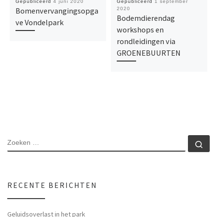
Gepubliceerd
4 juni 2020
Gepubliceerd
1 september
Bomenvervangingsopga
2020
Bodemdierendag
ve Vondelpark
workshops en
rondleidingen via
GROENEBUURTEN
RECENTE BERICHTEN
Geluidsoverlast in het park