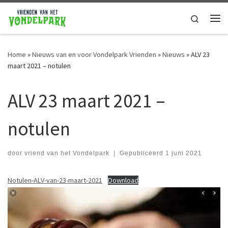
Ga naar de inhoud
Search
Home
»
Nieuws van en voor Vondelpark Vrienden
»
Nieuws
»
ALV 23
maart 2021 – notulen
ALV 23 maart 2021 –
notulen
door
vriend van het Vondelpark
|
Gepubliceerd
1 juni 2021
Notulen-ALV-van-23-maart-2021
Download