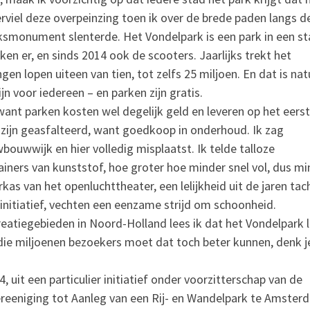
verviel deze overpeinzing toen ik over de brede paden langs d
ijksmonument slenterde. Het Vondelpark is een park in een s
ken er, en sinds 2014 ook de scooters. Jaarlijks trekt het
n lopen uiteen van tien, tot zelfs 25 miljoen. En dat is natu
jn voor iedereen – en parken zijn gratis.
want parken kosten wel degelijk geld en leveren op het eers
n zijn geasfalteerd, want goedkoop in onderhoud. Ik zag
bouwwijk en hier volledig misplaatst. Ik telde talloze
tainers van kunststof, hoe groter hoe minder snel vol, dus m
kas van het openluchttheater, een lelijkheid uit de jaren tach
 initiatief, vechten een eenzame strijd om schoonheid.
eatiegebieden in Noord-Holland lees ik dat het Vondelpark 
ie miljoenen bezoekers moet dat toch beter kunnen, denk j
 uit een particulier initiatief onder voorzitterschap van de
Vereeniging tot Aanleg van een Rij- en Wandelpark te Amster