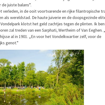
de juiste balans”.
 verleden, in de ooit voortvarende en rijke filantropische tr
als wereldstad. De haute juiverie en de doopsgezinde elit
ondelpark klotst het geld zachtjes tegen de plinten. Ik ben
poren zal treden van een Sarphati, Wertheim of Van Eeghen. 
ijsse al in 1901. „En voor het Vondelkwartier zelf, voor de
jks genot.”