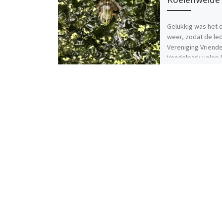
Gelukkig was het 
weer, zodat de le
Vereniging Vriend
Vondelpark volop
genieten van de r
in de Koeienweide
[…]