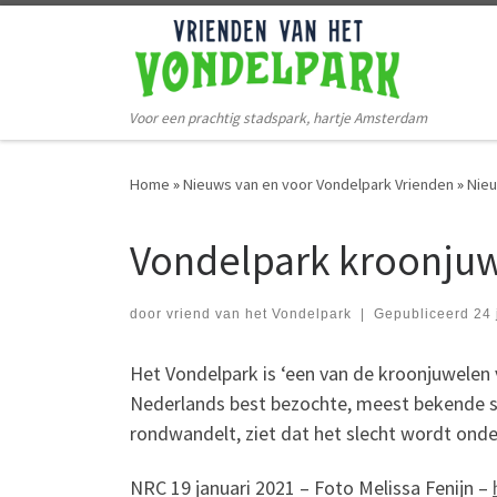
Ga naar de inhoud
Voor een prachtig stadspark, hartje Amsterdam
Home
»
Nieuws van en voor Vondelpark Vrienden
»
Nie
Vondelpark kroonju
door
vriend van het Vondelpark
|
Gepubliceerd
24 
Het Vondelpark is ‘een van de kroonjuwele
Nederlands best bezochte, meest bekende s
rondwandelt, ziet dat het slecht wordt ond
NRC 19 januari 2021 – Foto Melissa Fenijn –