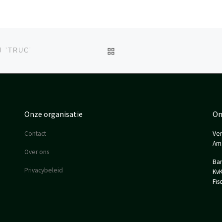
TERUG NAAR BERICHT LI
 ’TRUC’
Onze organisatie
On
Contact
Ver
Am
Over ons
Ban
Privacybeleid
KvK
Fis