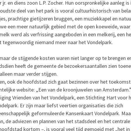
jr. en diens zoon L.P. Zocher. Hun oorspronkelijke aanleg is 
 oudste deel van het park is vooral cultuurhistorisch van bel
, prachtige gietijzeren bruggen, een muziekkapel en natuur
 we een meer natuurlijk gebied met de open koeweide, waar
lk werd als verfrissing aangeboden in een melkerij, een hee
t tegenwoordig niemand meer naar het Vondelpark.
 maar de stijgende kosten waren niet langer op te brengen e
ndsdien heeft de gemeente de bezoekersaantallen zien toen
 alleen maar verder stijgen.
teden, ook de hoofdstad zich gaat bezinnen over het toekomst
ntelijke website: „Een van de kroonjuwelen van Amsterdam.
iging Vrienden van het Vondelpark, een Stichting Hart voor 
park. Er zijn maar liefst veertien organisaties die zich
enschappelijk geformuleerde Kansenkaart Vondelpark. Maar
, de adviezen en plannen van het stadsdeel en het centrale
oofdstad kortom –, is vooral veel tijd gemoeid met „het in