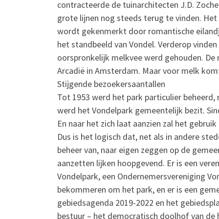
contracteerde de tuinarchitecten J.D. Zocher 
grote lijnen nog steeds terug te vinden. Het
wordt gekenmerkt door romantische eilandjes
het standbeeld van Vondel. Verderop vinden
oorspronkelijk melkvee werd gehouden. De me
Arcadië in Amsterdam. Maar voor melk kom
Stijgende bezoekersaantallen
Tot 1953 werd het park particulier beheerd,
werd het Vondelpark gemeentelijk bezit. Si
En naar het zich laat aanzien zal het gebruik
Dus is het logisch dat, net als in andere s
beheer van, naar eigen zeggen op de gemee
aanzetten lijken hoopgevend. Er is een veren
Vondelpark, een Ondernemersvereniging Vondel
bekommeren om het park, en er is een geme
gebiedsagenda 2019-2022 en het gebiedsplan
bestuur – het democratisch doolhof van de h