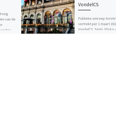
VondelCS
droog
Publieke omroep Avrotr
den van de
vertrekt per 1 maart 202
en
VondelCS. Sinds 2014 is 
 konden
het Medialab van de om
ondleiding
gevestigd. Bedoeld als 
.Gidsen