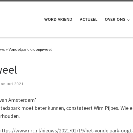
WORD VRIEND
ACTUEEL
OVER ONS
uws
»
Vondelpark kroonjuweel
weel
januari 2021
n van Amsterdam’
tadspark moet beter kunnen, constateert Wim Pijbes. Wie e
erhouden.
https://www.nrc.nl/nieuws/2021/01/19/het-vondelpark-oogt