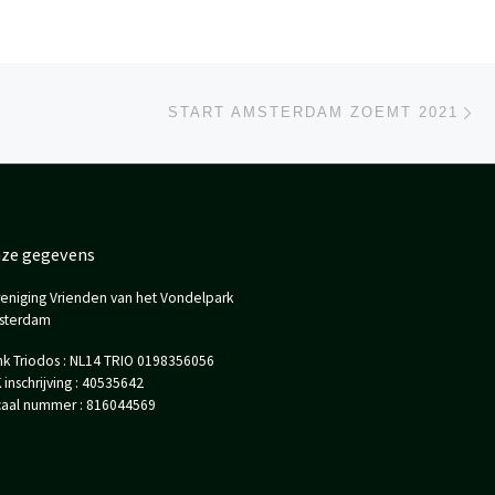
Vo
JST
START AMSTERDAM ZOEMT 2021
ze gegevens
eniging Vrienden van het Vondelpark
sterdam
k Triodos : NL14 TRIO 0198356056
 inschrijving : 40535642
caal nummer : 816044569