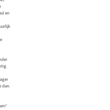
e
tad en
urlijk
te
inder
tig.
lager
e dan.
dam’