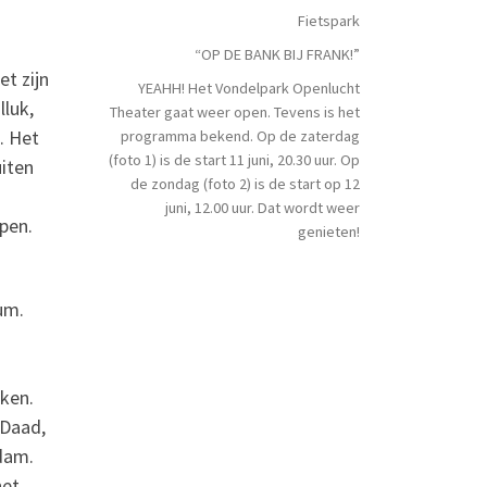
Fietspark
“OP DE BANK BIJ FRANK!”
et zijn
YEAHH! Het Vondelpark Openlucht
lluk,
Theater gaat weer open. Tevens is het
t. Het
programma bekend. Op de zaterdag
(foto 1) is de start 11 juni, 20.30 uur. Op
iten
de zondag (foto 2) is de start op 12
juni, 12.00 uur. Dat wordt weer
pen.
genieten!
um.
rken.
 Daad,
rdam.
het