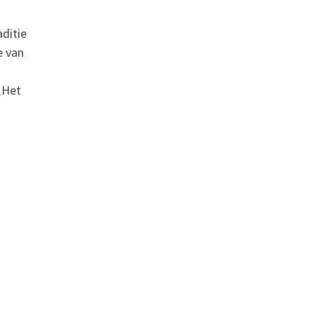
aditie
e van
„Het