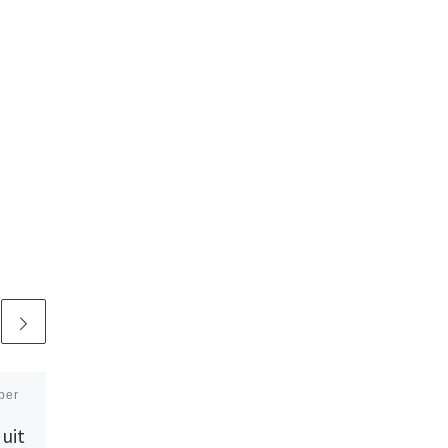
ber
Gepubliceerd
27 mei 2020
Bomenvervangingso
 uit
pgave 2019-2020