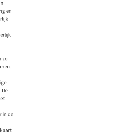
in
ang en
lijk
rlijk
n zo
emen.
ige
” De
het
 in de
 kaart