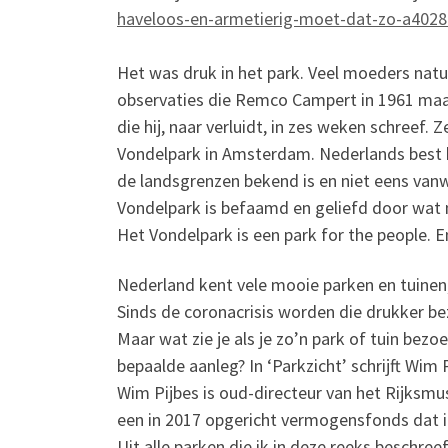
haveloos-en-armetierig-moet-dat-zo-a402
Het was druk in het park. Veel moeders natuur
observaties die Remco Campert in 1961 maak
die hij, naar verluidt, in zes weken schreef. 
Vondelpark in Amsterdam. Nederlands best b
de landsgrenzen bekend is en niet eens vanw
Vondelpark is befaamd en geliefd door wat 
Het Vondelpark is een park for the people. E
Nederland kent vele mooie parken en tuinen, 
Sinds de coronacrisis worden die drukker be
Maar wat zie je als je zo’n park of tuin bez
bepaalde aanleg? In ‘Parkzicht’ schrijft W
Wim Pijbes is oud-directeur van het Rijksmu
een in 2017 opgericht vermogensfonds dat i
Uit alle parken die ik in deze reeks beschree