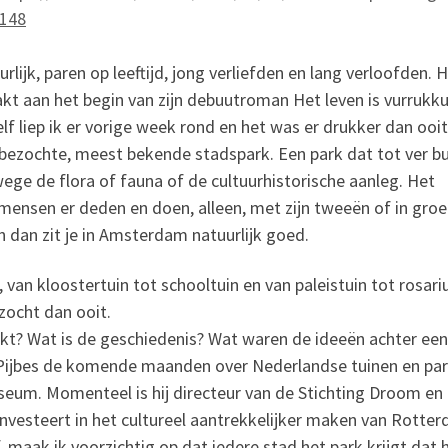
8148
lijk, paren op leeftijd, jong verliefden en lang verloofden. H
t aan het begin van zijn debuutroman Het leven is vurrukku
Zelf liep ik er vorige week rond en het was er drukker dan ooi
ezochte, meest bekende stadspark. Een park dat tot ver bu
ege de flora of fauna of de cultuurhistorische aanleg. Het
mensen er deden en doen, alleen, met zijn tweeën of in groe
n dan zit je in Amsterdam natuurlijk goed.
van kloostertuin tot schooltuin en van paleistuin tot rosari
zocht dan ooit.
oekt? Wat is de geschiedenis? Wat waren de ideeën achter een
im Pijbes de komende maanden over Nederlandse tuinen en pa
seum. Momenteel is hij directeur van de Stichting Droom en
nvesteert in het cultureel aantrekkelijker maken van Rotte
f, maak ik voorzichtig op dat iedere stad het park krijgt dat 