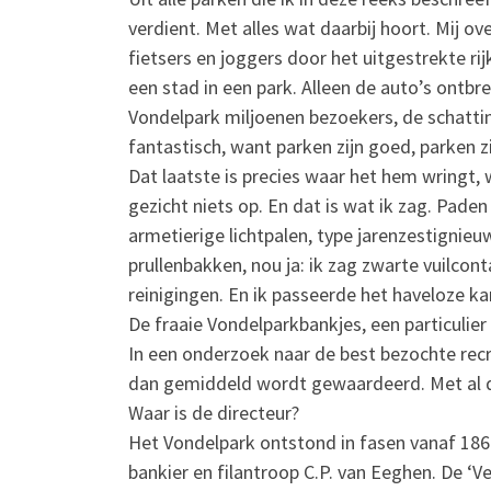
verdient. Met alles wat daarbij hoort. Mij o
fietsers en joggers door het uitgestrekte r
een stad in een park. Alleen de auto’s ontbre
Vondelpark miljoenen bezoekers, de schattinge
fantastisch, want parken zijn goed, parken zi
Dat laatste is precies waar het hem wringt, 
gezicht niets op. En dat is wat ik zag. Pade
armetierige lichtpalen, type jarenzestignieuw
prullenbakken, nou ja: ik zag zwarte vuilcon
reinigingen. En ik passeerde het haveloze kar
De fraaie Vondelparkbankjes, een particulier
In een onderzoek naar de best bezochte recr
dan gemiddeld wordt gewaardeerd. Met al d
Waar is de directeur?
Het Vondelpark ontstond in fasen vanaf 1864,
bankier en filantroop C.P. van Eeghen. De ‘